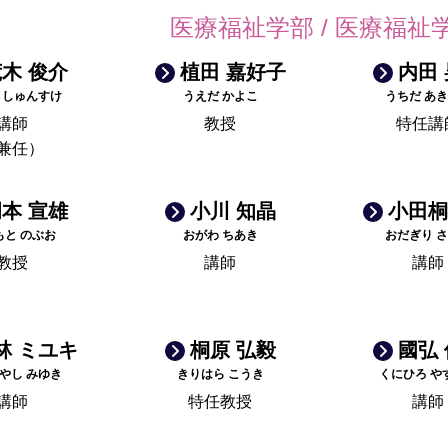
医療福祉学部 / 医療福祉
木 俊介
植田 嘉好子
内田
 しゅんすけ
うえだ かよこ
うちだ あ
講師
教授
特任講
兼任）
本 宣雄
小川 知晶
小田桐
もと のぶお
おがわ ちあき
おだぎり 
教授
講師
講師
林 ミユキ
桐原 弘毅
國弘
やし みゆき
きりはら こうき
くにひろ や
講師
特任教授
講師