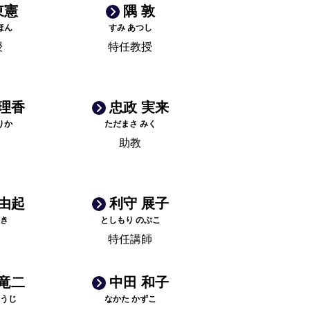
東憲
隅 敦
ほん
すみ あつし
授
特任教授
 理香
忠政 実来
りか
ただまさ みく
助教
 由起
利守 展子
ゆき
としもり のぶこ
特任講師
 竜二
中田 和子
ゅうじ
なかた かずこ