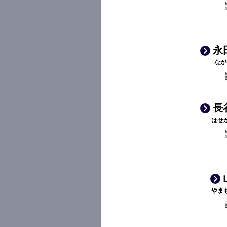
永
なが
長
はせ
やま