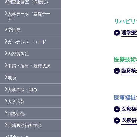
調査企画室（IR活動）
大学データ（基礎デー
タ）
リハビリ
学則等
理学療
ガバナンス・コード
内部質保証
医療技術
申請・届出・履行状況
臨床検
環境
大学の取り組み
医療福祉
大学広報
医療福
同窓会他
医療福
川崎医療福祉学会