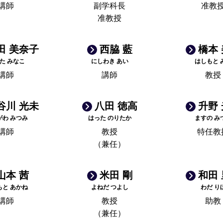
講師
副学科長
准教
准教授
田 美奈子
西脇 藍
橋本
た みなこ
にしわき あい
はしもと 
講師
講師
教授
谷川 光未
八田 徳高
升野
がわ みつみ
はった のりたか
ますの み
講師
教授
特任教
（兼任）
山本 茜
米田 剛
和田
もと あかね
よねだ つよし
わだ り
講師
教授
助教
（兼任）