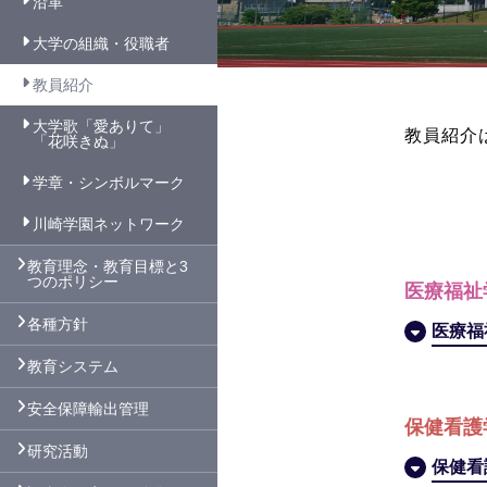
沿革
大学の組織・役職者
教員紹介
大学歌「愛ありて」
教員紹介
「花咲きぬ」
学章・シンボルマーク
川崎学園ネットワーク
教育理念・教育目標と3
つのポリシー
医療福祉
各種方針
医療福
教育システム
安全保障輸出管理
保健看護
研究活動
保健看