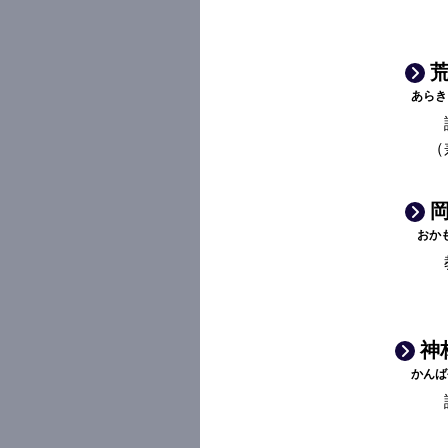
荒
あらき
（
岡
おか
神
かんば