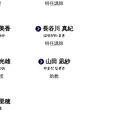
授
特任講師
 美香
長谷川 真紀
みか
はせがわ まき
特任講師
 光雄
山田 凪紗
つお
やまだ なぎさ
授
助教
 里穂
ほ