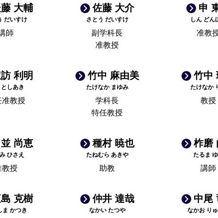
藤 大輔
佐藤 大介
申 
う だいすけ
さとう だいすけ
しん どん
講師
副学科長
准教
准教授
訪 利明
竹中 麻由美
竹中
 としあき
たけなか まゆみ
たけなか 
任准教授
学科長
教授
特任教授
並 尚恵
種村 暁也
柞磨
み ひさえ
たねむら あきや
たるま 
准教授
助教
講師
島 克樹
仲井 達哉
中尾
しま かつき
なかい たつや
なかお り