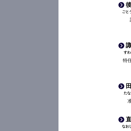
後
ごと
諏
すわ
特
田
たな
直
なお