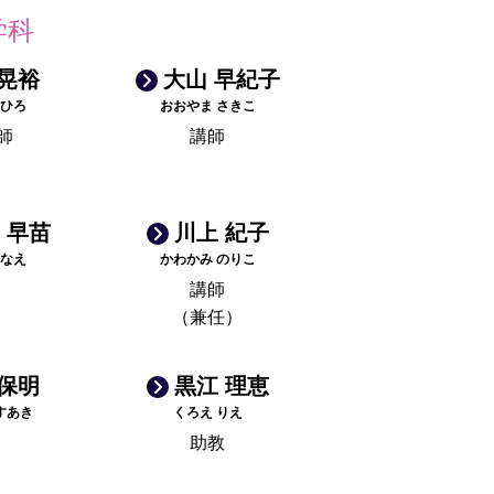
学科
 晃裕
大山 早紀子
きひろ
おおやま さきこ
師
講師
 早苗
川上 紀子
さなえ
かわかみ のりこ
講師
（兼任）
 保明
黒江 理恵
すあき
くろえ りえ
助教