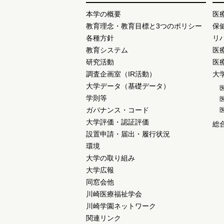
本学の概要
医
教育理念・教育目標と3つのポリシー
保
各種方針
リ
教育システム
医
研究活動
医
調査企画室（IR活動）
大
大学データ（基礎データ）
学則等
ガバナンス・コード
大学評価・認証評価
総
設置申請・届出・履行状況
環境
大学の取り組み
大学広報
同窓会他
川崎医療福祉学会
川崎学園ネットワーク
関連リンク