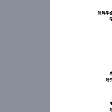
所属学
研