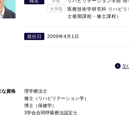
職名
学部
リハビリテーション学部 理
大学院
医療技術学研究科 リハビリ
士後期課程・修士課程）
就任日
2009年4月1日
リ
主な資格
理学療法士
修士（リハビリテーション学）
博士（保健学）
3学会合同呼吸療法認定士