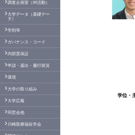
調査企画室（IR活動）
大学データ（基礎デー
タ）
学則等
ガバナンス・コード
内部質保証
申請・届出・履行状況
環境
大学の取り組み
学位・
大学広報
同窓会他
川崎医療福祉学会