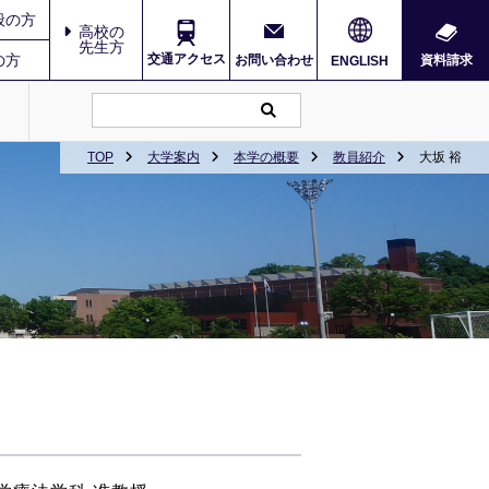
般の方
高校の
先生方
の方
交通アクセス
お問い合わせ
資料請求
ENGLISH
TOP
大学案内
本学の概要
教員紹介
大坂 裕