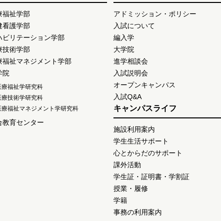
療福祉学部
アドミッション・ポリシー
健看護学部
入試について
ハビリテーション学部
編入学
療技術学部
大学院
療福祉マネジメント学部
進学相談会
学院
入試説明会
オープンキャンパス
医療福祉学研究科
入試Q&A
医療技術学研究科
キャンパスライフ
医療福祉マネジメント学研究科
合教育センター
施設利用案内
学生生活サポート
心とからだのサポート
課外活動
学生証・証明書・学割証
授業・履修
学籍
事務の利用案内