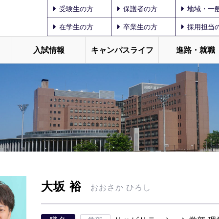
受験生の方
保護者の方
地域・一
在学生の方
卒業生の方
採用担当
入試情報
キャンパスライフ
進路・就職
大坂 裕
おおさか ひろし