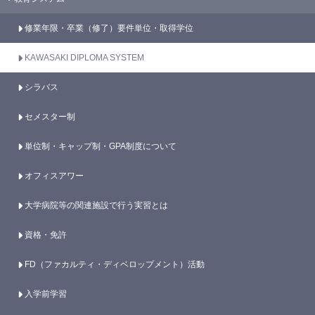
修業年限・卒業（修了）要件単位・取得学位
KAWASAKI DIPLOMA SYSTEM
シラバス
セメスター制
単位制・キャップ制・GPA制度について
オフィスアワー
大学病院等の関連施設で行う実習とは
資格・免許
FD（ファカルティ・ディベロップメント）活動
入学前学習