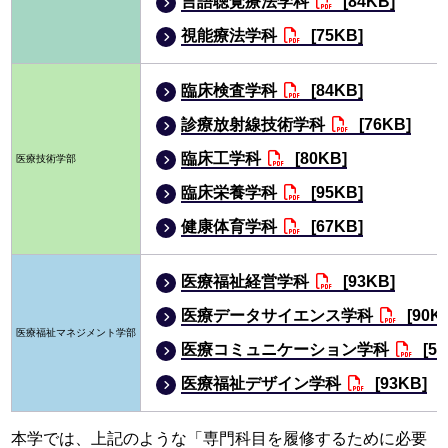
言語聴覚療法学科
[84KB]
視能療法学科
[75KB]
臨床検査学科
[84KB]
診療放射線技術学科
[76KB]
臨床工学科
[80KB]
医療技術学部
臨床栄養学科
[95KB]
健康体育学科
[67KB]
医療福祉経営学科
[93KB]
医療データサイエンス学科
[90K
医療福祉マネジメント学部
医療コミュニケーション学科
[51
医療福祉デザイン学科
[93KB]
本学では、上記のような「専門科目を履修するために必要