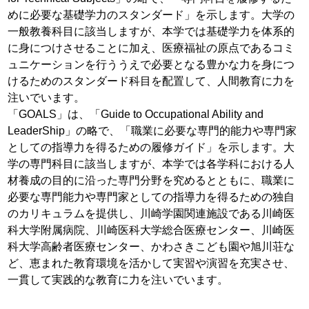
めに必要な基礎学力のスタンダード」を示します。大学の
一般教養科目に該当しますが、本学では基礎学力を体系的
に身につけさせることに加え、医療福祉の原点であるコミ
ュニケーションを行ううえで必要となる豊かな力を身につ
けるためのスタンダード科目を配置して、人間教育に力を
注いでいます。
「GOALS」は、「Guide to Occupational Ability and
LeaderShip」の略で、「職業に必要な専門的能力や専門家
としての指導力を得るための履修ガイド」を示します。大
学の専門科目に該当しますが、本学では各学科における人
材養成の目的に沿った専門分野を究めるとともに、職業に
必要な専門能力や専門家としての指導力を得るための独自
のカリキュラムを提供し、川崎学園関連施設である川崎医
科大学附属病院、川崎医科大学総合医療センター、川崎医
科大学高齢者医療センター、かわさきこども園や旭川荘な
ど、恵まれた教育環境を活かして実習や演習を充実させ、
一貫して実践的な教育に力を注いでいます。