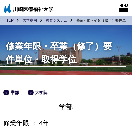
TOP
大学案内
教育システム
修業年限・卒業（修了）要件単位
修業年限・卒業（修了）要
件単位・取得学位
学部
大学院
学部
修業年限 ： 4年