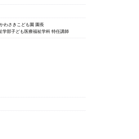
 かわさきこども園 園長
祉学部子ども医療福祉学科 特任講師