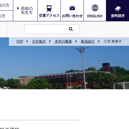
般の方
高校の
先生方
の方
交通アクセス
お問い合わせ
資料請求
ENGLISH
TOP
大学案内
本学の概要
教員紹介
三宅 美智子