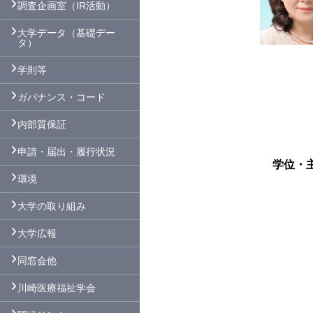
調査企画室（IR活動）
大学データ（基礎デー
タ）
学則等
ガバナンス・コード
内部質保証
申請・届出・履行状況
学位・
環境
大学の取り組み
大学広報
同窓会他
川崎医療福祉学会