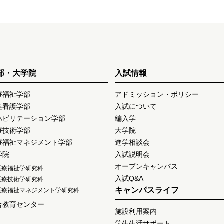
部・大学院
入試情報
療福祉学部
アドミッション・ポリシー
健看護学部
入試について
ハビリテーション学部
編入学
療技術学部
大学院
療福祉マネジメント学部
進学相談会
学院
入試説明会
オープンキャンパス
医療福祉学研究科
入試Q&A
医療技術学研究科
キャンパスライフ
医療福祉マネジメント学研究科
合教育センター
施設利用案内
学生生活サポート