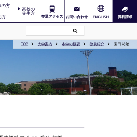
般の方
高校の
先生方
の方
交通アクセス
お問い合わせ
資料請求
ENGLISH
TOP
大学案内
本学の概要
教員紹介
園田 祐治