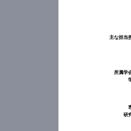
主な担当
所属学
研