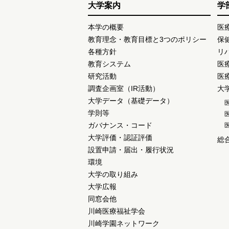
大学案内
学
本学の概要
医
教育理念・教育目標と3つのポリシー
保
各種方針
リ
教育システム
医
研究活動
医
調査企画室（IR活動）
大
大学データ（基礎データ）
学則等
ガバナンス・コード
大学評価・認証評価
総
設置申請・届出・履行状況
環境
大学の取り組み
大学広報
同窓会他
川崎医療福祉学会
川崎学園ネットワーク