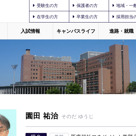
受験生の方
保護者の方
地域・一
在学生の方
卒業生の方
採用担当
入試情報
キャンパスライフ
進路・就職
園田 祐治
そのだ ゆうじ