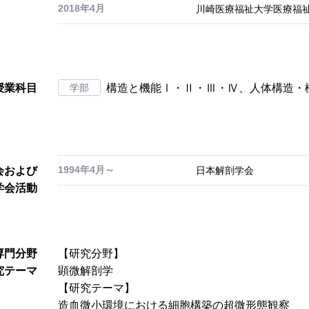
2018年4月
川崎医療福祉大学医療福祉
授業科目
学部
構造と機能Ⅰ・Ⅱ・Ⅲ・Ⅳ、人体構造・
1994年4月～
会および
日本解剖学会
学会活動
専門分野
【研究分野】
究テーマ
顕微解剖学
【研究テーマ】
造血微小環境における細胞構築の超微形態観察