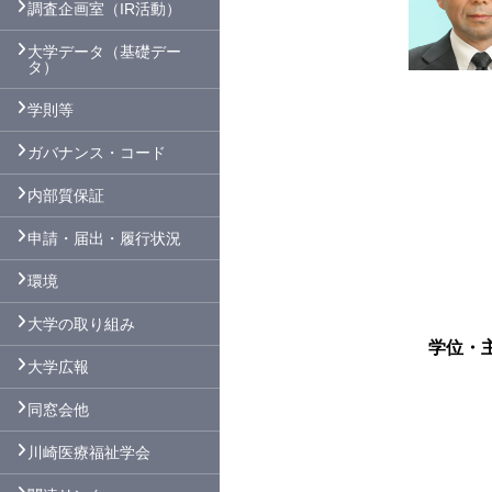
調査企画室（IR活動）
大学データ（基礎デー
タ）
学則等
ガバナンス・コード
内部質保証
申請・届出・履行状況
環境
大学の取り組み
学位・
大学広報
同窓会他
川崎医療福祉学会