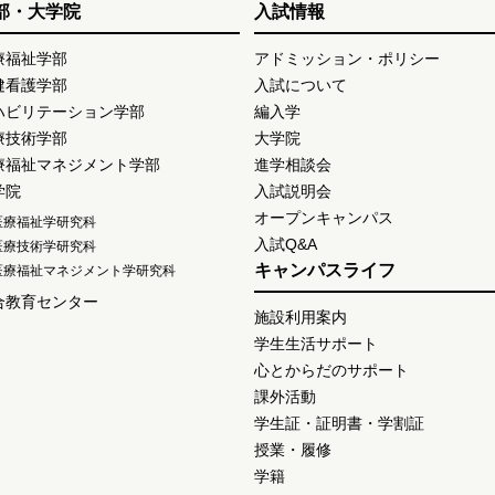
部・大学院
入試情報
療福祉学部
アドミッション・ポリシー
健看護学部
入試について
ハビリテーション学部
編入学
療技術学部
大学院
療福祉マネジメント学部
進学相談会
学院
入試説明会
オープンキャンパス
医療福祉学研究科
入試Q&A
医療技術学研究科
キャンパスライフ
医療福祉マネジメント学研究科
合教育センター
施設利用案内
学生生活サポート
心とからだのサポート
課外活動
学生証・証明書・学割証
授業・履修
学籍