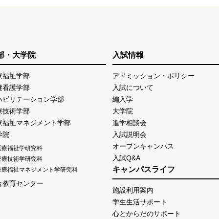
部・大学院
入試情報
療福祉学部
アドミッション・ポリシー
健看護学部
入試について
ハビリテーション学部
編入学
療技術学部
大学院
療福祉マネジメント学部
進学相談会
学院
入試説明会
オープンキャンパス
医療福祉学研究科
入試Q&A
医療技術学研究科
キャンパスライフ
医療福祉マネジメント学研究科
合教育センター
施設利用案内
学生生活サポート
心とからだのサポート