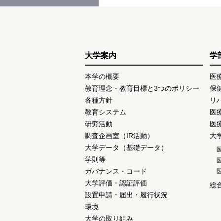
大学案内
学
本学の概要
医
教育理念・教育目標と3つのポリシー
保
各種方針
リ
教育システム
医
研究活動
医
調査企画室（IR活動）
大
大学データ（基礎データ）
学則等
ガバナンス・コード
大学評価・認証評価
総
設置申請・届出・履行状況
環境
大学の取り組み