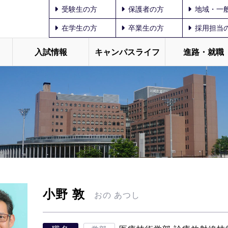
受験生の方
保護者の方
地域・一
在学生の方
卒業生の方
採用担当
入試情報
キャンパスライフ
進路・就職
小野 敦
おの あつし