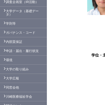
調査企画室（IR活動）
大学データ（基礎デー
タ）
学則等
ガバナンス・コード
内部質保証
申請・届出・履行状況
学位・
環境
大学の取り組み
大学広報
同窓会他
川崎医療福祉学会