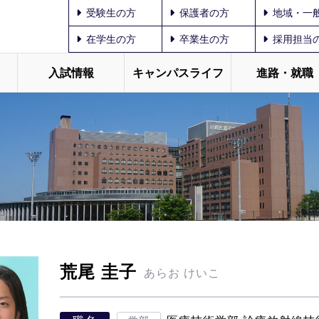
受験生の方
保護者の方
地域・一
在学生の方
卒業生の方
採用担当
入試情報
キャンパスライフ
進路・就職
荒尾 圭子
あらお けいこ