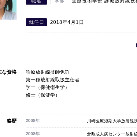
職名
学部
医療技術学部 診療放射線技
就任日
2018年4月1日
主な資格
診療放射線技師免許
第一種放射線取扱主任者
学士（保健衛生学）
修士（保健学）
2008年
略歴
川崎医療短期大学放射線技
2008年
倉敷成人病センター放射線