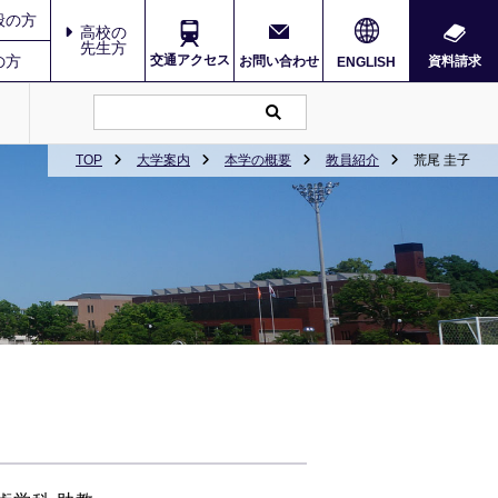
般の方
高校の
先生方
の方
交通アクセス
お問い合わせ
資料請求
ENGLISH
TOP
大学案内
本学の概要
教員紹介
荒尾 圭子