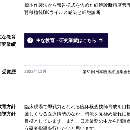
標本作製法から報告様式を含めた細胞診断精度管
腎移植後BKウイルス感染と細胞診断
主な教育
主な教育・研究業績はこちら
研究業績
2022年11月
受賞歴
第61回日本臨床細胞学会
教育方針
臨床現場で即戦力となれる臨床検査技師育成を目
指導方針
厳しくなる医療情勢のなか、時流を見極め流れに
目標としています。また、日常業務の中から問題
う研究指導を行いたいと思います。