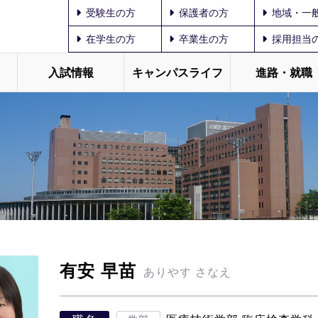
受験生の方
保護者の方
地域・一
在学生の方
卒業生の方
採用担当
入試情報
キャンパスライフ
進路・就職
有安 早苗
ありやす さなえ