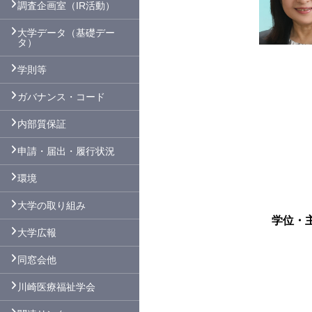
調査企画室（IR活動）
大学データ（基礎デー
タ）
学則等
ガバナンス・コード
内部質保証
申請・届出・履行状況
環境
大学の取り組み
学位・
大学広報
同窓会他
川崎医療福祉学会