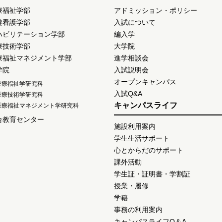
療福祉学部
アドミッション・ポリシー
健看護学部
入試について
ハビリテーション学部
編入学
療技術学部
大学院
療福祉マネジメント学部
進学相談会
学院
入試説明会
オープンキャンパス
医療福祉学研究科
入試Q&A
医療技術学研究科
キャンパスライフ
医療福祉マネジメント学研究科
合教育センター
施設利用案内
学生生活サポート
心とからだのサポート
課外活動
学生証・証明書・学割証
授業・履修
学籍
事務の利用案内
キャンパスライフQ＆A