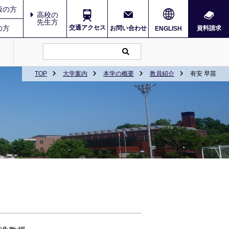
般の方
高校の
先生方
の方
交通アクセス
お問い合わせ
資料請求
ENGLISH
TOP
大学案内
本学の概要
教員紹介
有安 早苗