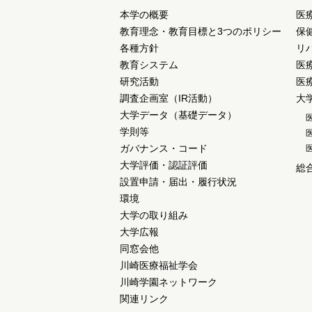
本学の概要
医
教育理念・教育目標と3つのポリシー
保
各種方針
リ
教育システム
医
研究活動
医
調査企画室（IR活動）
大
大学データ（基礎データ）
学則等
ガバナンス・コード
大学評価・認証評価
総
設置申請・届出・履行状況
環境
大学の取り組み
大学広報
同窓会他
川崎医療福祉学会
川崎学園ネットワーク
関連リンク