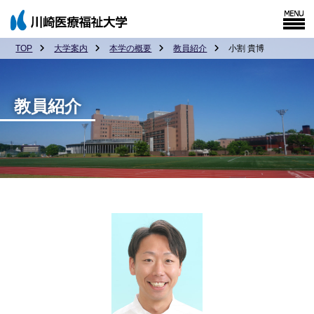
TOP
大学案内
本学の概要
教員紹介
小割 貴博
教員紹介