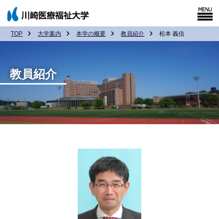
TOP
大学案内
本学の概要
教員紹介
松本 義信
教員紹介