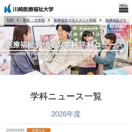
TOP
学部 ・大学院
医療福祉マネジメント学部
医療福祉デザイ
医療福祉デザイン学科 学科ニュース
Department of Design for Medical and Health Care
学科ニュース一覧
2026年度
2026/08/05
お知らせ