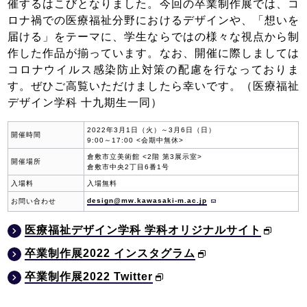
催するはこびとなりました。今回の卒業制作展では、コ
ロナ禍での医療福祉分野におけるデザインや、「想いを
届ける」をテーマに、学生ならではの様々な視点から制
作した作品が揃っています。なお、開催に際しましては
コロナウイルス感染防止対策の配慮を行なっておりま
す。ぜひご高覧いただけましたら幸いです。（医療福祉
デザイン学科 十九期生一同）
2022年3月1日（火）～3月6日（日）
開催時間
9:00～17:00 <会期中無休>
倉敷市立美術館 <2階 第3展示室>
開催場所
倉敷市中央2丁目6番1号
入場料
入場無料
design@mw.kawasaki-m.ac.jp
お問い合わせ
医療福祉デザイン学科 学科オリジナルサイト
卒業制作展2022 インスタグラム
卒業制作展2022 Twitter