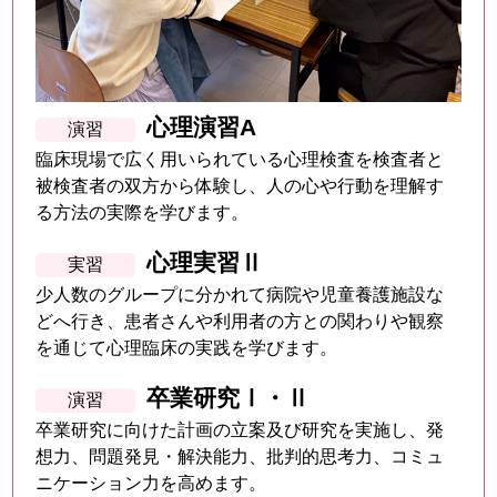
心理演習A
臨床現場で広く用いられている心理検査を検査者と
被検査者の双方から体験し、人の心や行動を理解す
る方法の実際を学びます。
心理実習Ⅱ
少人数のグループに分かれて病院や児童養護施設な
どへ行き、患者さんや利用者の方との関わりや観察
を通じて心理臨床の実践を学びます。
卒業研究Ⅰ・Ⅱ
卒業研究に向けた計画の立案及び研究を実施し、発
想力、問題発見・解決能力、批判的思考力、コミュ
ニケーション力を高めます。