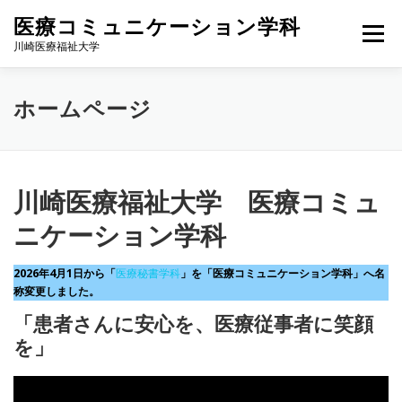
コ
医療コミュニケーション学科
ン
メニュー
テ
川崎医療福祉大学
ン
ツ
へ
医療コミュニケーション学科 紹介動画
ホームページ
ス
キ
ッ
プ
病院総合職の仕事紹介（高校生向け）
川崎医療福祉大学 医療コミュ
ニケーション学科
就職について（医療秘書学科実績）
2026年4月1日から「
医療秘書学科
」を「医療コミュニケーション学科」へ名
称変更しました。
「患者さんに安心を、医療従事者に笑顔
を」