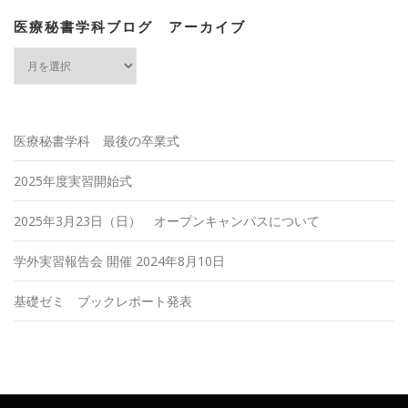
医療秘書学科ブログ アーカイブ
医
療
秘
書
学
医療秘書学科 最後の卒業式
科
ブ
2025年度実習開始式
ロ
グ
ア
2025年3月23日（日） オープンキャンパスについて
ー
カ
学外実習報告会 開催 2024年8月10日
イ
ブ
基礎ゼミ ブックレポート発表