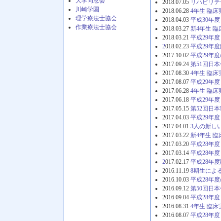
大学同窓会
2018.07.05
リハビリテ
川崎学園
2018.06.28
4年生 臨
理学療法士協会
2018.04.03
平成30年
作業療法士協会
2018.03.27
新4年生 
2018.03.21
平成29年
2
018.02.23
平成29年
2017.10.02
平成29年
2017.09.24
第51回日
2017.08.30
4年生 臨
2017.08.07
平成29年
2017.06.28
4年生 臨
2017.06.18
平成29年
2017.05.15
第52回日
2017.04.03
平成29年
2017.04.01
3人の新し
2017.03.22
新4年生 
2017.03.20
平成28年
2017.03.14
平成28年
2
017.02.17
平成28年
2016.11.19
8期生によ
2016.10.03
平成28年
2016.09.12
第50回日
2016.09.04
平成28年
2016.08.31
4年生 臨
2016.08.07
平成28年