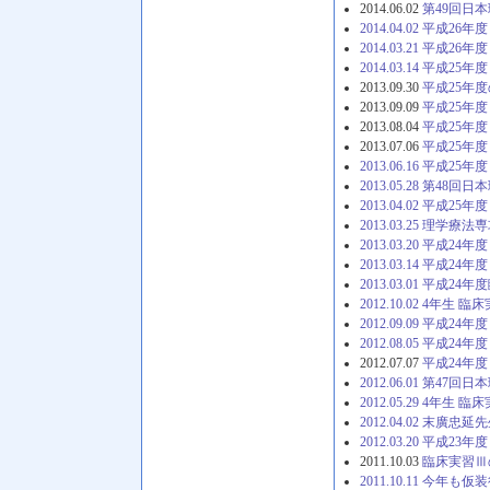
2014.06.02
第49回日
2014.04.02 平成
2014.03.21 平
2014.03.14 平
2013.09.30
平成25年
2013.09.09
平成25年
2013.08.04
平成25年
2013.07.06
平成25年
2013.06.16
平成25年
2013.05.28
第48回日
2013.04.02 平成
2013.03.25
理学療法専
2013.03.20
平成24年
2013.03.14
平成24年
2013.03.01
平成24年
2012.10.02
4年生 臨
2012.09.09 平
2012.08.05
平成24年
2012.07.07
平成24年
2012.06.01
第47回日
2012.05.29
4年生 臨
2012.04.02
末廣忠延先
2012.03.20 平
2011.10.03
臨床実習Ⅲの
2011.10.11
今年も仮装