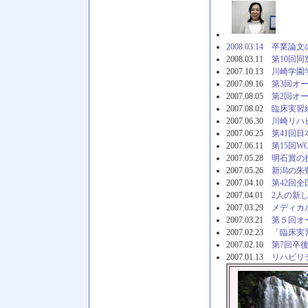
2008.03.14 卒
2008.03.11
第10回
2007.10.13
川崎学園
2007.09.16
第3回オ
2007.08.05
第2回オ
2007.08.02
臨床実習
2007.06.30
川崎リハ
2007.06.25
第41回
2007.06.11
第15回
2007.05.28
明石賞の
2007.05.26
新潟の朱
2007.04.10
第42回
2007.04.01
2人の新
2007.03.29
メディカ
2007.03.21
第５回オ
2007.02.23
「臨床実
2007.02.10
第7回卒
2007.01.13
リハビリ