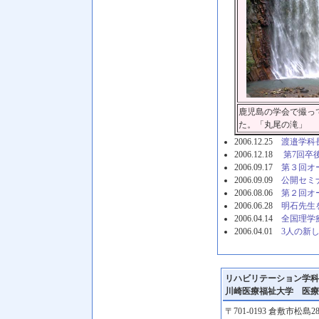
鹿児島の学会で撮っ
た。「丸尾の滝」
2006.12.25
渡邉学科
2006.12.18
第7回卒
2006.09.17
第３回オ
2006.09.09
公開セミ
2006.08.06
第２回オ
2006.06.28
明石先生
2006.04.14
全国理学
2006.04.01
3人の新
リハビリテーション学科 (Depar
川崎医療福祉大学 医療
〒701-0193 倉敷市松島28