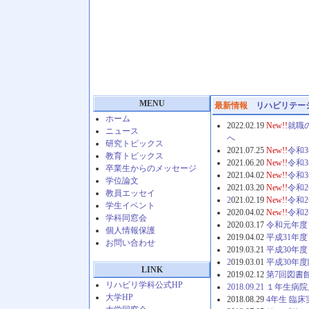
MENU
最新情報
リハビリテーシ
ホーム
2022.02.19
New!!
就職
ニュース
へ
研究トピックス
2021.07.25
New!!
令和
教育トピックス
2021.06.20
New!!
令和
卒業生からのメッセージ
2021.04.02
New!!
令和
学位論文
2021.03.20
New!!
令和
教員エッセイ
2
021.02.19
New!!
令和
学生イベント
2020.04.02
New!!
令和
学科同窓会
2020.03.17
令和元年度
個人情報保護
2019.04.02
平成31年
お問い合わせ
2019.03.21
平成30年
2
019.03.01
平成30年
LINK
2019.02.12
第7回図書
リハビリ学科公式HP
2018.09.21
１年生病院
大学HP
2018.08.29
4年生 臨