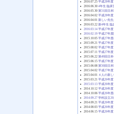
2016.07.25
平成28年
2016.06.30
4年生 臨
2016.05.30
第51回日
2016.04.02
平成28年
2016.04.01
新しい先生
2016.03.22
新4年生 
2016.03.14
平成27年
2016.02.19
平成27年
2015.10.05
平成27年
2015.09.21
平成27年
2015.08.02
平成27年
2015.07.11
平成27年
2015.06.22
第49回日
2015.06.15
平成27年
2015.06.08
第50回日
2015.04.02
平成27年
2015.04.01
４人の新し
2015.03.21
平成26年
2015.03.13
平成26年
2014.10.12
平成26年
2014.10.06
平成26年
2014.09.27 学
2014.09.21
平成26年
2014.08.03
平成26年
2014.06.15
平成26年