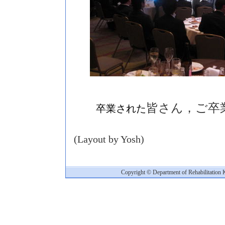
皆さん，ご卒
卒業された
(Layout by Yosh)
Copyright © Department of Rehabilitation 