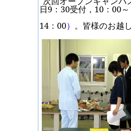
次回オープンキャンパ
日
9
：
30
受付，
10
：
00
～
14
：
00
）
。皆様のお越