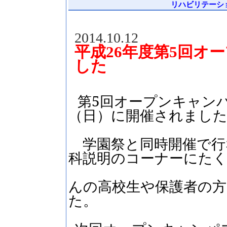
リハビリテーション
2014.10.12
平成26年度第5回オ
した
第
5
回オープンキャン
（日）に開催されまし
学園祭と同時開催で行
科説明のコーナーにた
んの高校生や保護者の
た。