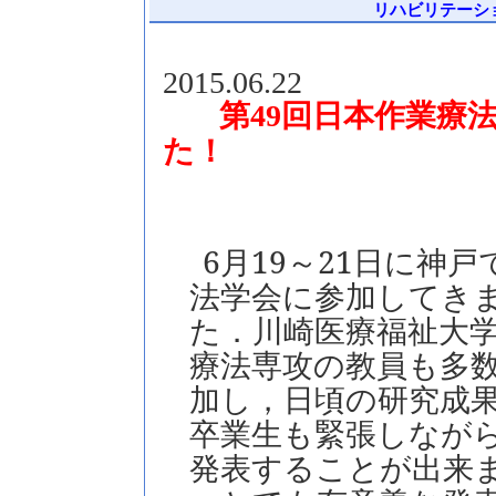
リハビリテーション
2015.06.22
回日本作業療
第
49
た！
6月19～21日に神
法学会に参加してき
た．川崎医療福祉大
療法専攻の教員も多
加し，日頃の研究成
卒業生も緊張しなが
発表することが出来