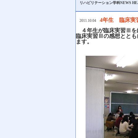
リハビリテーション学科NEWS HE
4年生 臨床実習
2011.10.04
４年生が臨床実習Ⅲを
臨床実習Ⅲの感想ととも
ます。