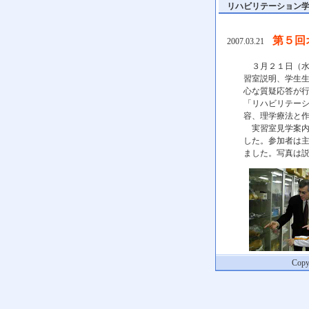
リハビリテーション学科N
第５回
2007.03.21
３月２１日（水
習室説明、学生
心な質疑応答が
「リハビリテー
容、理学療法と
実習室見学案内
した。参加者は
ました。写真は
Copyr