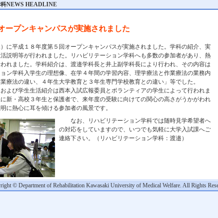
EWS HEADLINE
オープンキャンパスが実施されました
）に平成１８年度第５回オープンキャンパスが実施されました。学科の紹介、実
生活説明等が行われました。リハビリテーション学科へも多数の参加者があり、熱
行われました。学科紹介は、渡邉学科長と井上副学科長により行われ、その内容は
ション学科入学生の理想像、在学４年間の学習内容、理学療法と作業療法の業務内
作業療法の違い、４年生大学教育と３年生専門学校教育との違い」等でした。
および学生生活紹介は西本入試広報委員とボランティアの学生によって行われま
主に新・高校３年生と保護者で、来年度の受験に向けての関心の高さがうかがわれ
説明に熱心に耳を傾ける参加者の風景です。
なお、リハビリテーション学科では随時見学希望者へ
の対応をしていますので、いつでも気軽に大学入試課へご
連絡下さい。（リハビリテーション学科：渡邉）
ight © Department of Rehabilitation Kawasaki University of Medical Welfare. All Rights Res