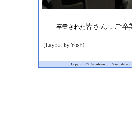
皆さん，ご卒
卒業された
(Layout by Yosh)
Copyright © Department of Rehabilitation 