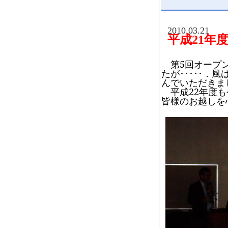
2010.03.21
平成21年
第
5
回オープ
たが･････
んでいただきま
平成
22
年度も
皆様のお越しを