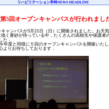
リハビリテーション学科NEWS HEADLINE
度第5回オープンキャンパスが行われまし
ンキャンパスが
3
月
21
日（日）に開催されました。お天
．風は強く黄砂が待っている中，たくさんの高校生や保護者
した．
今年度と同様に５回のオープンキャンパスを開催いたし
心よりお待ちしております．