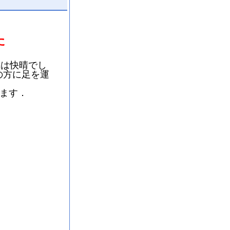
た
気は快晴でし
の方に足を運
ます．