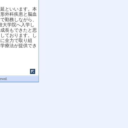
延といいます。
本
整形外科疾患と脳血
校で勤務しながら、
校大学院へ入学し
分成長もできたと思
致しております。
し
究に全力で取り組
理学療法が提供でき
。
erved.