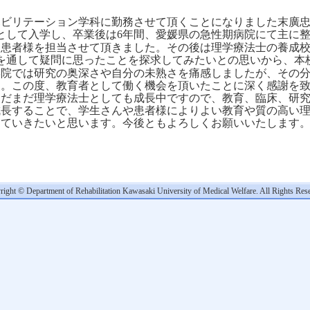
ビリテーション学科に勤務させて頂くことになりました末廣忠
として入学し、卒業後は
年間、愛媛県の急性期病院にて主に
6
つ
患者様を担当させて頂きました。その後は理学療法士の養成
を通して疑問に思ったことを探求してみたいとの思いから、本
学院では研究の奥深さや自分の未熟さを痛感しましたが、その
す。
この度、教育者として働く機会を頂いたことに深く感謝を
まだまだ理学療法士としても成長中ですので、教育、臨床、研
成長することで、学生さんや患者様によりよい教育や質の高い
していきたいと思います。今後ともよろしくお願いいたします
ight © Department of Rehabilitation Kawasaki University of Medical Welfare. All Rights Res