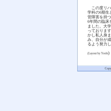
この度リハ
学科の
期生
6
管障害を持
年間の臨床
6
ました。大
っておりま
かし私人身
み、自分が
るよう努力
)
(Layout by Yoshi
Copyr