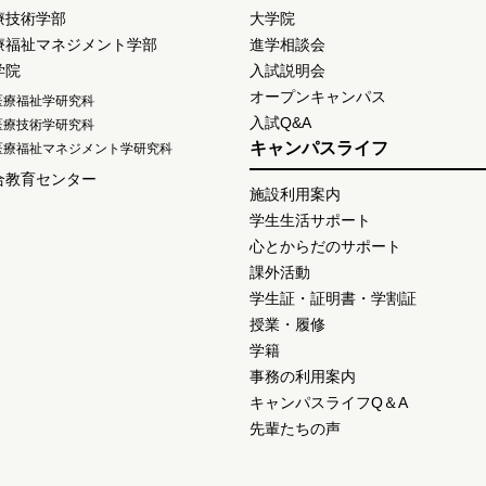
療技術学部
大学院
療福祉マネジメント学部
進学相談会
学院
入試説明会
オープンキャンパス
医療福祉学研究科
入試Q&A
医療技術学研究科
キャンパスライフ
医療福祉マネジメント学研究科
合教育センター
施設利用案内
学生生活サポート
心とからだのサポート
課外活動
学生証・証明書・学割証
授業・履修
学籍
事務の利用案内
キャンパスライフQ＆A
先輩たちの声