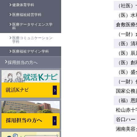
健康体育学科
（社医）
医療福祉経営学科
（医）水
倉敷医療
医療データサイエンス学
科
（一財）
医療コミュニケーション
学科
（医）清
医療福祉デザイン学科
（医）辰
採用担当の方へ
（医）創
（医）盛
（一財）
国家公務
（福）恩
松山赤十
谷口ハー
湘南美容