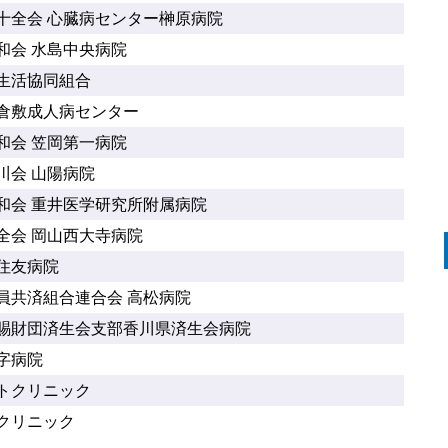
十全会 心臓病センター榊原病院
和会 水島中央病院
生活協同組合
倉敷成人病センター
和会 笠岡第一病院
川会 山陽病院
和会 重井医学研究所附属病院
全会 岡山西大寺病院
住友病院
員共済組合連合会 高松病院
賜財団済生会支部香川県済生会病院
字病院
トクリニック
クリニック