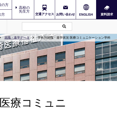
般の方
高校の
先生方
の方
交通アクセス
お問い合わせ
資料請求
ENGLISH
就職・進学データ
学科別就職・進学状況 医療コミュニケーション学科
 医療コミュニ