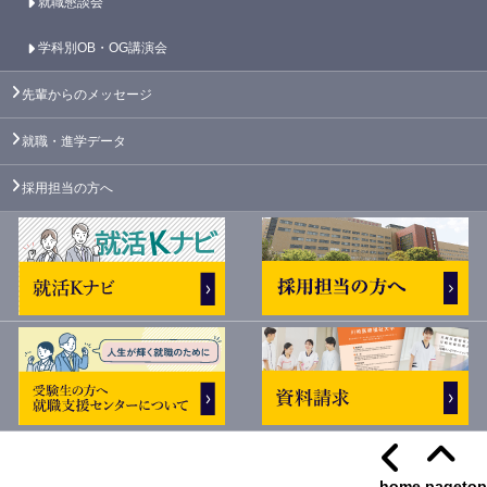
就職懇談会
学科別OB・OG講演会
先輩からのメッセージ
就職・進学データ
採用担当の方へ
home
pagetop