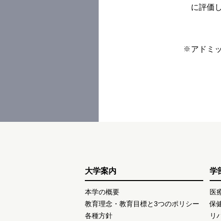
に評価
アドミ
大学案内
学
本学の概要
医
教育理念・教育目標と3つのポリシー
保
各種方針
リ