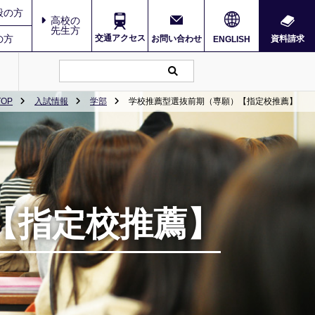
般の方
高校の
先生方
の方
交通アクセス
お問い合わせ
資料請求
ENGLISH
TOP
入試情報
学部
学校推薦型選抜前期（専願）【指定校推薦】
【指定校推薦】