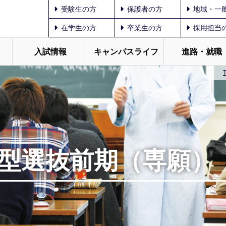
受験生の方
保護者の方
地域・一
在学生の方
卒業生の方
採用担当
入試情報
キャンパスライフ
進路・就職
型選抜前期（専願）