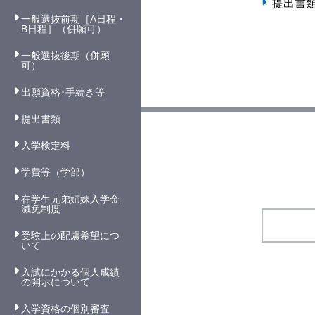
提出書
一般選抜前期［A日程・
B日程］（併願可）
一般選抜後期（併願
可）
出願資格･手続き等
提出書類
入学検定料
学費等（学部）
在学生兄弟姉妹入学金
減免制度
受験上の配慮希望につ
いて
入試にかかる個人成績
の開示について
入学資格の個別審査