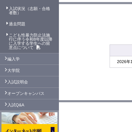
入試状況（志願・合格
者数）
過去問題
こども性暴力防止法施
行に伴う令和8年度以降
に入学する学生への留
意点について
編入学
2026
大学院
入試説明会
オープンキャンパス
入試Q&A