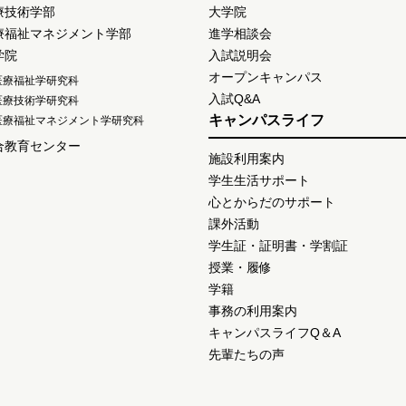
療技術学部
大学院
療福祉マネジメント学部
進学相談会
学院
入試説明会
オープンキャンパス
医療福祉学研究科
入試Q&A
医療技術学研究科
キャンパスライフ
医療福祉マネジメント学研究科
合教育センター
施設利用案内
学生生活サポート
心とからだのサポート
課外活動
学生証・証明書・学割証
授業・履修
学籍
事務の利用案内
キャンパスライフQ＆A
先輩たちの声