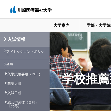
大学案内
学部・大学院
入試情報
アドミッション・ポリシ
ー
学部
入学試験要項（PDF）
学校推薦
募集人員
入試日程
総合型選抜（専願）
【公募】