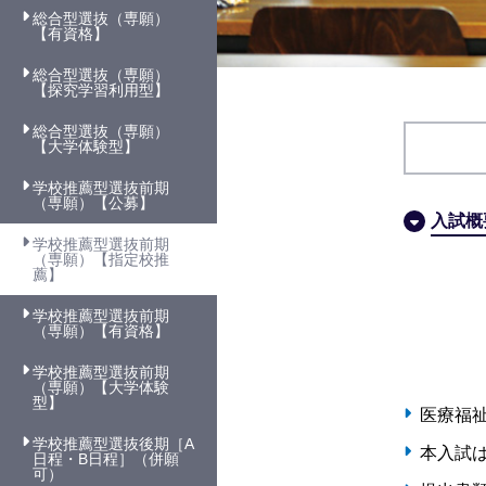
総合型選抜（専願）
【有資格】
総合型選抜（専願）
【探究学習利用型】
総合型選抜（専願）
【大学体験型】
学校推薦型選抜前期
（専願）【公募】
入試概
学校推薦型選抜前期
（専願）【指定校推
薦】
学校推薦型選抜前期
（専願）【有資格】
学校推薦型選抜前期
（専願）【大学体験
型】
医療福
学校推薦型選抜後期［A
本入試
日程・B日程］（併願
可）