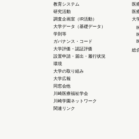
教育システム
医
研究活動
医
調査企画室（IR活動）
大
大学データ（基礎データ）
学則等
ガバナンス・コード
大学評価・認証評価
総
設置申請・届出・履行状況
環境
大学の取り組み
大学広報
同窓会他
川崎医療福祉学会
川崎学園ネットワーク
関連リンク