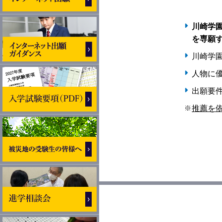
川崎学
を専願
川崎学園
人物に
出願要
推薦を