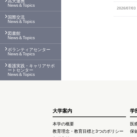
高大連携
News＆Topics
2026/07/03
国際交流
News＆Topics
図書館
News＆Topics
ボランティアセンター
News＆Topics
看護実践・キャリアサポ
ートセンター
News＆Topics
大学案内
学
本学の概要
医
教育理念・教育目標と3つのポリシー
保