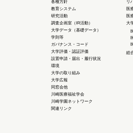
各種方針
リ
教育システム
医
研究活動
医
調査企画室（IR活動）
大
大学データ（基礎データ）
学則等
ガバナンス・コード
大学評価・認証評価
総
設置申請・届出・履行状況
環境
大学の取り組み
大学広報
同窓会他
川崎医療福祉学会
川崎学園ネットワーク
関連リンク