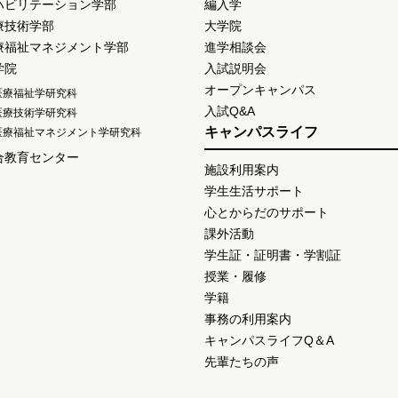
ハビリテーション学部
編入学
療技術学部
大学院
療福祉マネジメント学部
進学相談会
学院
入試説明会
オープンキャンパス
医療福祉学研究科
入試Q&A
医療技術学研究科
キャンパスライフ
医療福祉マネジメント学研究科
合教育センター
施設利用案内
学生生活サポート
心とからだのサポート
課外活動
学生証・証明書・学割証
授業・履修
学籍
事務の利用案内
キャンパスライフQ＆A
先輩たちの声