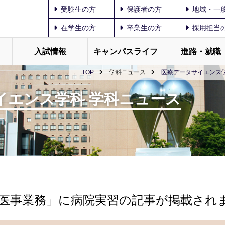
受験生の方
保護者の方
地域・一
在学生の方
卒業生の方
採用担当
入試情報
キャンパスライフ
進路・就職
TOP
学科ニュース
医療データサイエンス学
イエンス学科 学科ニュース
医事業務」に病院実習の記事が掲載され