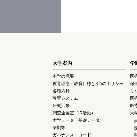
大学案内
学
本学の概要
医
教育理念・教育目標と3つのポリシー
保
各種方針
リ
教育システム
医
研究活動
医
調査企画室（IR活動）
大
大学データ（基礎データ）
学則等
ガバナンス・コード