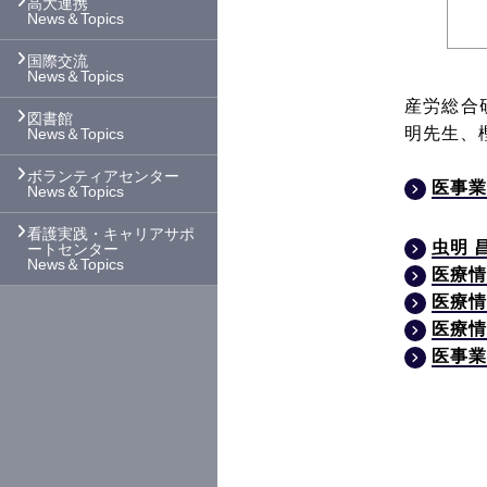
高大連携
News＆Topics
国際交流
News＆Topics
産労総合
図書館
明先生、
News＆Topics
ボランティアセンター
医事業務
News＆Topics
看護実践・キャリアサポ
虫明 
ートセンター
News＆Topics
医療情
医療情
医療情
医事業