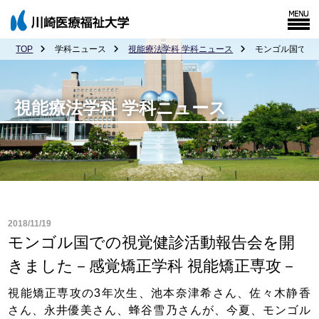
TOP
学科ニュース
視能療法学科 学科ニュース
モンゴル国での
視能療法学科 学科ニュース
2018/11/19
モンゴル国での視覚健診活動報告会を開
きました－感覚矯正学科 視能矯正専攻－
視能矯正専攻の3年次生、池本奈津希さん、佐々木静香
さん、永井優美さん、蜂谷雪乃さんが、今夏、モンゴル