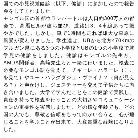
国での小児視覚健診（以下、健診）に参加したので報告
会をしてくれました。
モンゴル国の首都ウランバートルは人口約300万人の都
会で、高層ビルが建ち並び、道路は3、4車線あって賑
やかでした。しかし、車で1時間も走れば雄大な草原に
風景が変わりました。学生達は、UBから北方470Kmの
ブルガン県にある3つの小学校とUBの1つの小学校で就
学児の健診をしました。健診はモンゴルの先生方、
AMDA関係者、高﨑先生らと一緒に行いました。検査に
必要なモンゴル語を覚えて、チギーレ・ハラーレ（ここ
を見て）やユー・ハラグダジュ・ヴァイナ？（何が見え
る？）と声かけし、ジェスチャーを交えて子供たちに向
き合いました。大学で学んだことをこの健診で実践し、
責任を持って検査を行うことの大切さやコミュニケーシ
ョンの重要性を実感しました。どの様な年齢でも、どの
国の人でも、尊敬と信頼をもって向かい合うと、心が通
じることを学ぶことが出来て、大変貴重な経験になりま
した。