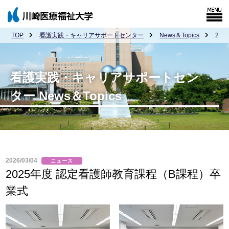
TOP
看護実践・キャリアサポートセンター
News＆Topics
20
看護実践・キャリアサポートセン
ター News＆Topics
2026/03/04
ニュース
2025年度 認定看護師教育課程（B課程）卒
業式