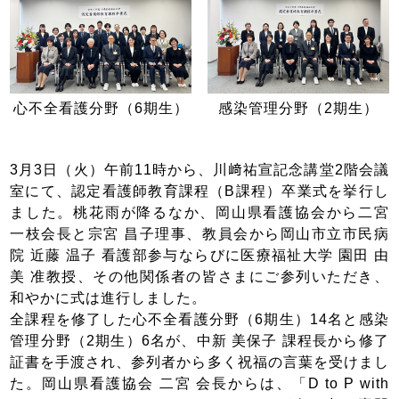
心不全看護分野（6期生）
感染管理分野（2期生）
3月3日（火）午前11時から、川﨑祐宣記念講堂2階会議
室にて、認定看護師教育課程（B課程）卒業式を挙行し
ました。桃花雨が降るなか、岡山県看護協会から二宮
一枝会長と宗宮 昌子理事、教員会から岡山市立市民病
院 近藤 温子 看護部参与ならびに医療福祉大学 園田 由
美 准教授、その他関係者の皆さまにご参列いただき、
和やかに式は進行しました。
全課程を修了した心不全看護分野（6期生）14名と感染
管理分野（2期生）6名が、中新 美保子 課程長から修了
証書を手渡され、参列者から多く祝福の言葉を受けまし
た。岡山県看護協会 二宮 会長からは、「D to P with