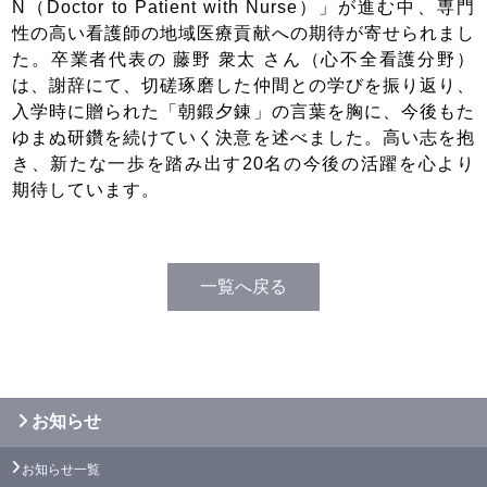
N（Doctor to Patient with Nurse）」が進む中、専門
性の高い看護師の地域医療貢献への期待が寄せられまし
た。卒業者代表の 藤野 衆太 さん（心不全看護分野）
は、謝辞にて、切磋琢磨した仲間との学びを振り返り、
入学時に贈られた「朝鍛夕錬」の言葉を胸に、今後もた
ゆまぬ研鑽を続けていく決意を述べました。高い志を抱
き、新たな一歩を踏み出す20名の今後の活躍を心より
期待しています。
一覧へ戻る
お知らせ
お知らせ一覧