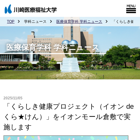
TOP
学科ニュース
医療保育学科 学科ニュース
「くらしき健康
医療保育学科 学科ニュース
2025/11/05
「くらしき健康プロジェクト（イオン de
くら★けん）」をイオンモール倉敷で実
施します