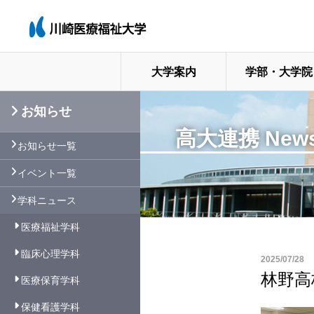
大学案内
学部・大学院
お知らせ
高大連携 News
お知らせ一覧
イベント一覧
学科ニュース
医療福祉学科
臨床心理学科
2025/07/28
林野高
医療保育学科
保健看護学科