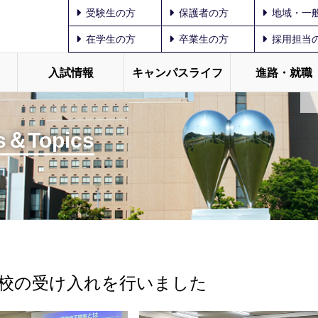
受験生の方
保護者の方
地域・一
在学生の方
卒業生の方
採用担当
入試情報
キャンパスライフ
進路・就職
＆Topics
校の受け入れを行いました