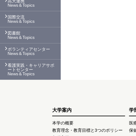
高大連携
News＆Topics
国際交流
News＆Topics
図書館
News＆Topics
ボランティアセンター
News＆Topics
看護実践・キャリアサポ
ートセンター
News＆Topics
大学案内
学
本学の概要
医
教育理念・教育目標と3つのポリシー
保