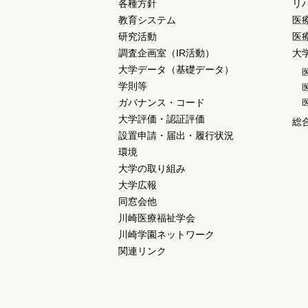
各種方針
リ
教育システム
医
研究活動
医
調査企画室（IR活動）
大
大学データ（基礎データ）
学則等
ガバナンス・コード
大学評価・認証評価
総
設置申請・届出・履行状況
環境
大学の取り組み
大学広報
同窓会他
川崎医療福祉学会
川崎学園ネットワーク
関連リンク