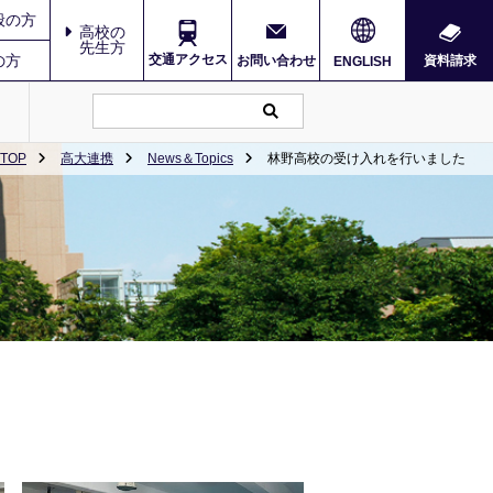
般の方
高校の
先生方
の方
交通アクセス
お問い合わせ
資料請求
ENGLISH
TOP
高大連携
News＆Topics
林野高校の受け入れを行いました