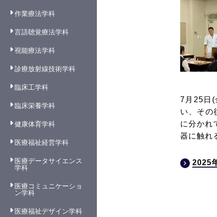
作業療法学科
言語聴覚療法学科
視能療法学科
診療放射線技術学科
臨床工学科
7月25
臨床栄養学科
い、その
に分かれ
健康体育学科
器に触れ
医療福祉経営学科
医療データサイエンス
202
学科
医療コミュニケーショ
ン学科
医療福祉デザイン学科