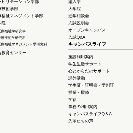
ハビリテーション学部
編入学
療技術学部
大学院
療福祉マネジメント学部
進学相談会
学院
入試説明会
オープンキャンパス
医療福祉学研究科
入試Q&A
医療技術学研究科
キャンパスライフ
医療福祉マネジメント学研究科
合教育センター
施設利用案内
学生生活サポート
心とからだのサポート
課外活動
学生証・証明書・学割証
授業・履修
学籍
事務の利用案内
キャンパスライフQ＆A
先輩たちの声