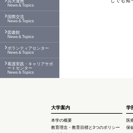
しでも知
高大連携
News＆Topics
国際交流
News＆Topics
図書館
News＆Topics
ボランティアセンター
News＆Topics
看護実践・キャリアサポ
ートセンター
News＆Topics
大学案内
学
本学の概要
医
教育理念・教育目標と3つのポリシー
保