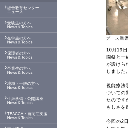
総合教育センター
ニュース
受験生の方へ
News＆Topics
在学生の方へ
News＆Topics
10月1
保護者の方へ
園祭と一
News＆Topics
が設けら
卒業生の方へ
しました
News＆Topics
地域・一般の方へ
視能療法
News＆Topics
ついての
生涯学習・公開講座
たのです
News＆Topics
もしさを
TEACCH・自閉症支援
News＆Topics
今回の2