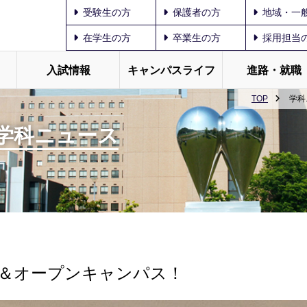
受験生の方
保護者の方
地域・一
在学生の方
卒業生の方
採用担当
入試情報
キャンパスライフ
進路・就職
TOP
学科
 学科ニュース
＆オープンキャンパス！