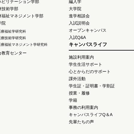
ハビリテーション学部
編入学
療技術学部
大学院
療福祉マネジメント学部
進学相談会
学院
入試説明会
オープンキャンパス
医療福祉学研究科
入試Q&A
医療技術学研究科
キャンパスライフ
医療福祉マネジメント学研究科
合教育センター
施設利用案内
学生生活サポート
心とからだのサポート
課外活動
学生証・証明書・学割証
授業・履修
学籍
事務の利用案内
キャンパスライフQ＆A
先輩たちの声