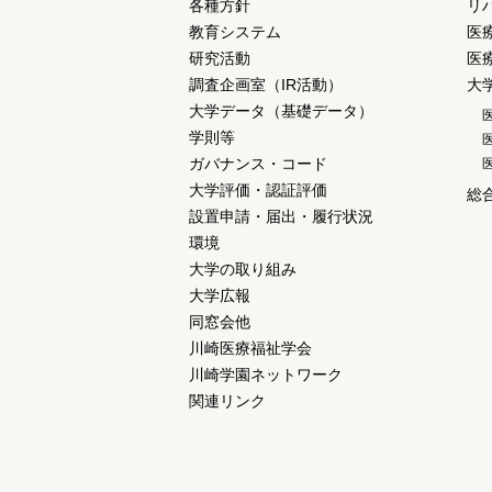
各種方針
リ
教育システム
医
研究活動
医
調査企画室（IR活動）
大
大学データ（基礎データ）
学則等
ガバナンス・コード
大学評価・認証評価
総
設置申請・届出・履行状況
環境
大学の取り組み
大学広報
同窓会他
川崎医療福祉学会
川崎学園ネットワーク
関連リンク