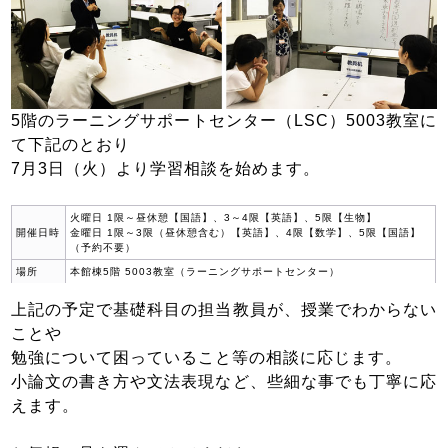
5階のラーニングサポートセンター（LSC）5003教室に
て下記のとおり
7月3日（火）より学習相談を始めます。
火曜日 1限～昼休憩【国語】、3～4限【英語】、5限【生物】
開催日時
金曜日 1限～3限（昼休憩含む）【英語】、4限【数学】、5限【国語】
（予約不要）
場所
本館棟5階 5003教室（ラーニングサポートセンター）
上記の予定で基礎科目の担当教員が、授業でわからない
ことや
勉強について困っていること等の相談に応じます。
小論文の書き方や文法表現など、些細な事でも丁寧に応
えます。