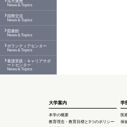
高大連携
News＆Topics
国際交流
News＆Topics
図書館
News＆Topics
ボランティアセンター
News＆Topics
看護実践・キャリアサポ
ートセンター
News＆Topics
大学案内
学
本学の概要
医
教育理念・教育目標と3つのポリシー
保