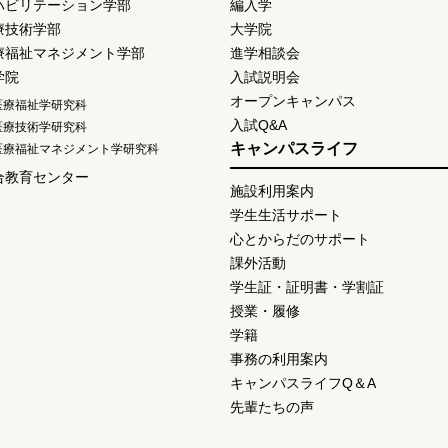
ハビリテーション学部
編入学
療技術学部
大学院
療福祉マネジメント学部
進学相談会
学院
入試説明会
オープンキャンパス
医療福祉学研究科
入試Q&A
医療技術学研究科
キャンパスライフ
医療福祉マネジメント学研究科
合教育センター
施設利用案内
学生生活サポート
心とからだのサポート
課外活動
学生証・証明書・学割証
授業・履修
学籍
事務の利用案内
キャンパスライフQ＆A
先輩たちの声