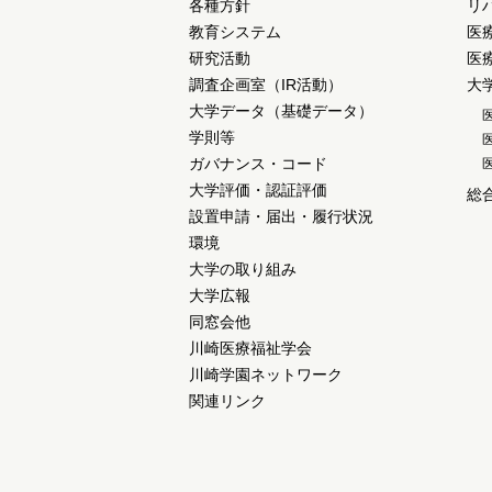
各種方針
リ
教育システム
医
研究活動
医
調査企画室（IR活動）
大
大学データ（基礎データ）
学則等
ガバナンス・コード
大学評価・認証評価
総
設置申請・届出・履行状況
環境
大学の取り組み
大学広報
同窓会他
川崎医療福祉学会
川崎学園ネットワーク
関連リンク