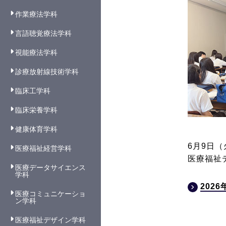
作業療法学科
言語聴覚療法学科
視能療法学科
診療放射線技術学科
臨床工学科
臨床栄養学科
健康体育学科
6月9日
医療福祉経営学科
医療福祉
医療データサイエンス
学科
202
医療コミュニケーショ
ン学科
医療福祉デザイン学科