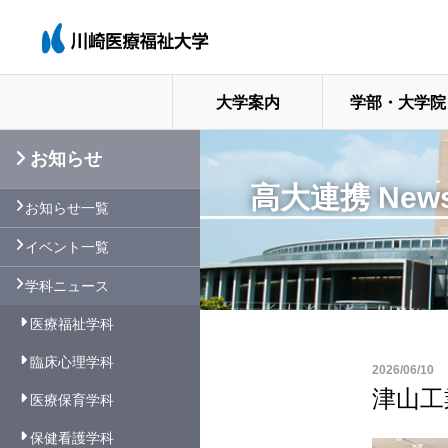
大学案内
学部・大学院
お知らせ
高大連携 News
お知らせ一覧
イベント一覧
学科ニュース
医療福祉学科
臨床心理学科
2026/06/10
津山工
医療保育学科
保健看護学科