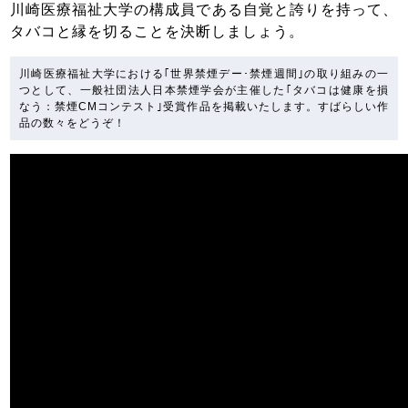
川崎医療福祉大学の構成員である自覚と誇りを持って、
タバコと縁を切ることを決断しましょう。
川崎医療福祉大学における｢世界禁煙デー･禁煙週間｣の取り組みの一
つとして、一般社団法人日本禁煙学会が主催した｢タバコは健康を損
なう：禁煙CMコンテスト｣受賞作品を掲載いたします。すばらしい作
品の数々をどうぞ！