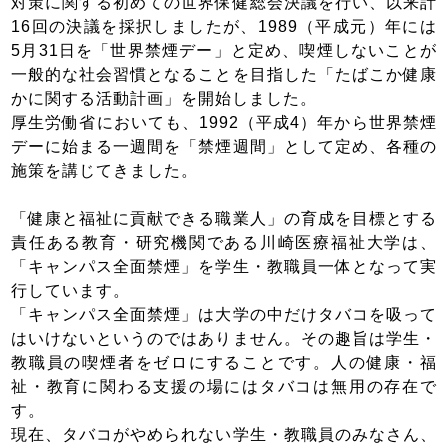
対策に関する初めての世界保健総会決議を行い、以来計
16回の決議を採択しましたが、1989（平成元）年には
5月31日を「世界禁煙デー」と定め、喫煙しないことが
一般的な社会習慣となることを目指した「たばこか健康
かに関する活動計画」を開始しました。
厚生労働省においても、1992（平成4）年から世界禁煙
デーに始まる一週間を「禁煙週間」として定め、各種の
施策を講じてきました。
「健康と福祉に貢献できる職業人」の育成を目標とする
責任ある教育・研究機関である川崎医療福祉大学は、
「キャンパス全面禁煙」を学生・教職員一体となって実
行しています。
「キャンパス全面禁煙」は大学の中だけタバコを吸って
はいけないというのではありません。その趣旨は学生・
教職員の喫煙者をゼロにすることです。人の健康・福
祉・教育に関わる支援の場にはタバコは無用の存在で
す。
現在、タバコがやめられない学生・教職員のみなさん、