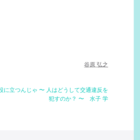
谷原 弘之
役に立つんじゃ 〜 人はどうして交通違反を
犯すのか？ 〜 水子 学