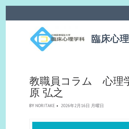
コ
ン
テ
ン
臨床心
ツ
へ
ス
キ
ッ
教職員コラム 心理学
プ
原 弘之
(Enter
を
BY
NORITAKE
2026年2月16日 月曜日
押
す)