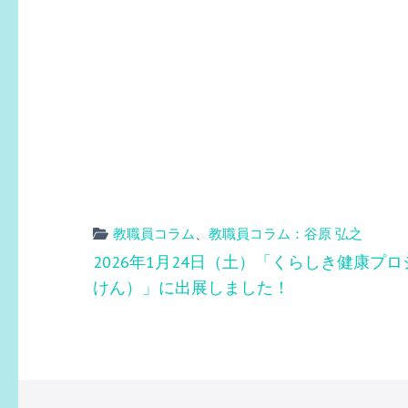
教職員コラム
、
教職員コラム：谷原 弘之
投
2026年1月24日（土）「くらしき健康プ
稿
けん）」に出展しました！
ナ
ビ
ゲ
ー