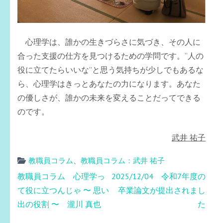
心理学は、誰かの生きづらさに気づき、その人に
合った支援の仕方を見つけるための学問です。“人の
役に立てたらいいな”と思う気持ちが少しでもあるな
ら、心理学はきっとあなたの力になります。あなた
の優しさが、誰かの未来を変えることだってできる
のです。
武井 祐子
教職員コラム
、
教職員コラム：武井 祐子
投
教職員コラム 心理学っ
2025/12/04 令和7年度の
稿
て役に立つんじゃ 〜 思い
卒業論文が提出されまし
ナ
出の役割 〜 瀧川 真也
た
ビ