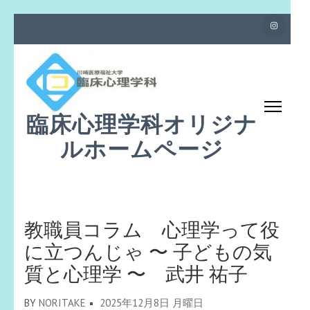
コ
ン
テ
ン
ツ
臨床心理学科オリジナ
へ
ス
ルホームページ
キ
ッ
プ
(Enter
教職員コラム 心理学って役
を
に立つんじゃ 〜 子どもの気
押
質と心理学 〜 武井 祐子
す)
BY
NORITAKE
2025年12月8日 月曜日