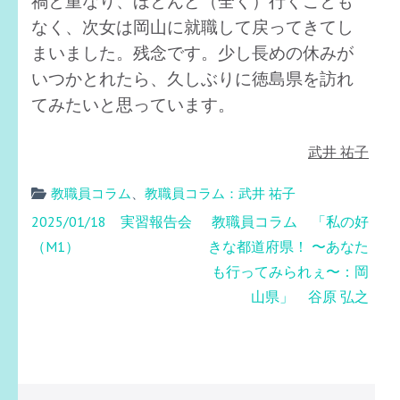
禍と重なり、ほとんど（全く）行くことも
なく、次女は岡山に就職して戻ってきてし
まいました。残念です。少し長めの休みが
いつかとれたら、久しぶりに徳島県を訪れ
てみたいと思っています。
武井 祐子
教職員コラム
、
教職員コラム：武井 祐子
投
2025/01/18 実習報告会
教職員コラム 「私の好
稿
（M1）
きな都道府県！ 〜あなた
ナ
も行ってみられぇ〜：岡
ビ
山県」 谷原 弘之
ゲ
ー
シ
ョ