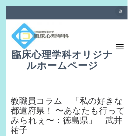
コ
ン
テ
ン
ツ
臨床心理学科オリジナ
へ
ス
ルホームページ
キ
ッ
プ
(Enter
教職員コラム 「私の好きな
を
都道府県！ 〜あなたも行って
押
みられぇ〜：徳島県」 武井
す)
祐子