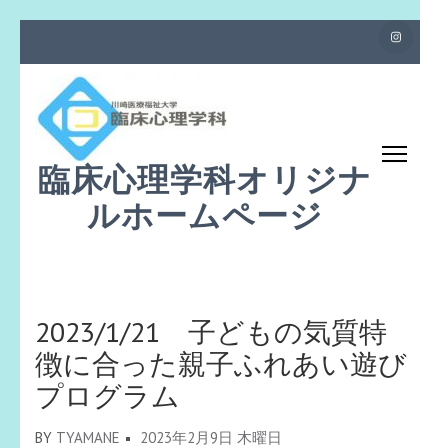
コ
ン
テ
ン
ツ
臨床心理学科オリジナ
へ
ス
ルホームページ
キ
ッ
プ
(Enter
2023/1/21 子どもの気質特
を
徴に合った親子ふれあい遊び
押
プログラム
す)
BY
TYAMANE
2023年2月9日 木曜日