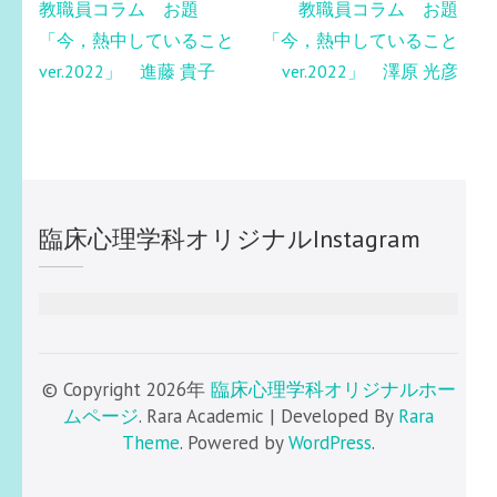
投
教職員コラム お題
教職員コラム お題
稿
「今，熱中していること
「今，熱中していること
ナ
ver.2022」 進藤 貴子
ver.2022」 澤原 光彦
ビ
ゲ
ー
シ
ョ
臨床心理学科オリジナルInstagram
ン
© Copyright 2026年
臨床心理学科オリジナルホー
ムページ
. Rara Academic | Developed By
Rara
Theme
. Powered by
WordPress
.