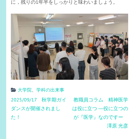
に，残りの1年半をしっかりと味わいましょう。
大学院
、
学科の出来事
投
2025/09/17 秋学期ガイ
教職員コラム 精神医学
稿
ダンスが開催されまし
は役に立つ ―役に立つの
ナ
た！
が『医学』なのですー
ビ
澤原 光彦
ゲ