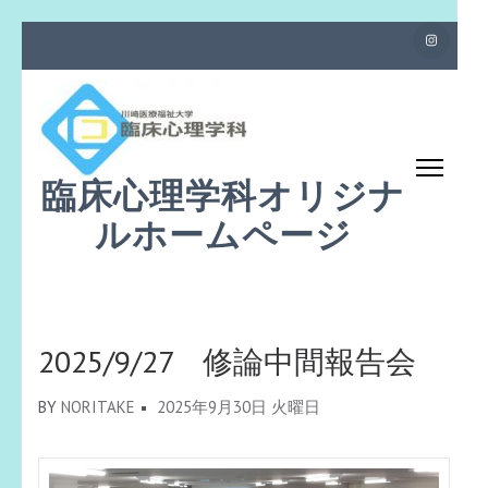
コ
ン
テ
ン
ツ
臨床心理学科オリジナ
へ
ス
ルホームページ
キ
ッ
プ
(Enter
2025/9/27 修論中間報告会
を
押
BY
NORITAKE
2025年9月30日 火曜日
す)