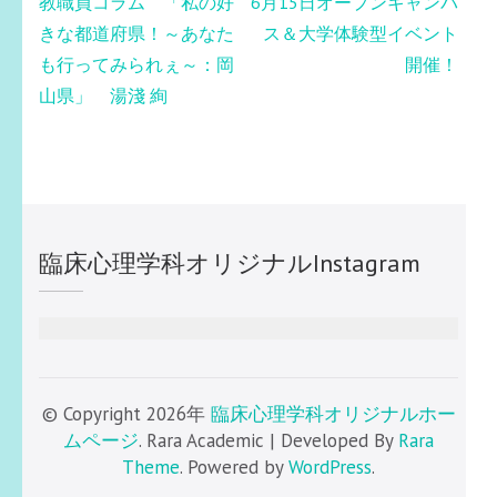
投
教職員コラム 「私の好
6月15日オープンキャンパ
稿
きな都道府県！～あなた
ス＆大学体験型イベント
ナ
も行ってみられぇ～：岡
開催！
ビ
山県」 湯淺 絢
ゲ
ー
シ
ョ
ン
臨床心理学科オリジナルInstagram
© Copyright 2026年
臨床心理学科オリジナルホー
ムページ
. Rara Academic | Developed By
Rara
Theme
. Powered by
WordPress
.