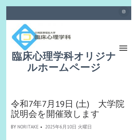
コ
ン
テ
ン
ツ
臨床心理学科オリジナ
へ
ス
ルホームページ
キ
ッ
プ
(Enter
令和7年7月19日 (土) 大学院
を
説明会を開催致します
押
す)
BY
NORITAKE
2025年6月10日 火曜日