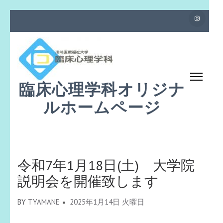
コ
ン
テ
ン
ツ
臨床心理学科オリジナ
へ
ス
ルホームページ
キ
ッ
プ
(Enter
令和7年1月18日(土) 大学院
を
説明会を開催致します
押
す)
BY
TYAMANE
2025年1月14日 火曜日