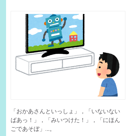
チ
オ
シ
心
理
学
キ
ー
ワ
ー
ド：
安
全
「おかあさんといっしょ」，「いないない
基
ばあっ！」，「みいつけた！」，「にほん
地」
岡
ごであそぼ」…。