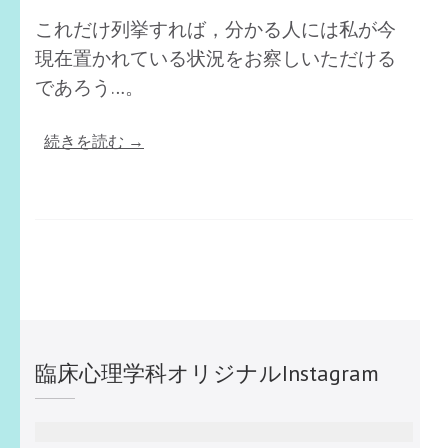
野
これだけ列挙すれば，分かる人には私が今
維
現在置かれている状況をお察しいただける
新”
であろう…。
“教
続きを読む
→
職
員
コ
ラ
ム
お
題
「今，
臨床心理学科オリジナルInstagram
熱
中
し