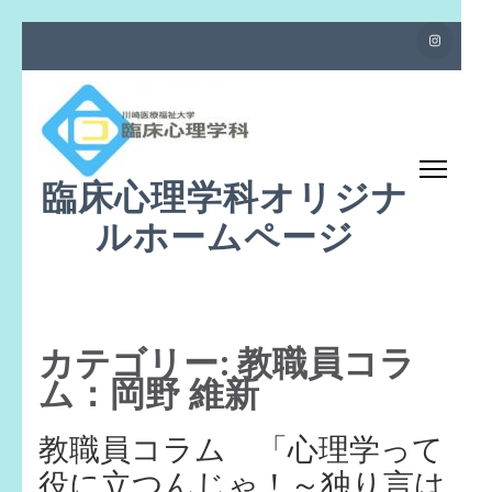
コ
ン
テ
ン
ツ
臨床心理学科オリジナ
へ
ス
ルホームページ
キ
ッ
プ
(Enter
カテゴリー: 教職員コラ
を
ム：岡野 維新
押
す)
教職員コラム 「心理学って
役に立つんじゃ！～独り言は