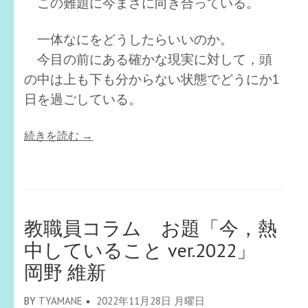
この難題に今まさに向き合っている。
一体なにをどうしたらいいのか。
今目の前にある確かな現実に対して，頭
の中は上も下も分からない状態でどうにか1
日を過ごしている。
“教
続きを読む
→
職
員
コ
ラ
教職員コラム お題「今，熱
ム
中していること ver.2022」
「私
岡野 維新
の
イ
BY
TYAMANE
2022年11月28日 月曜日