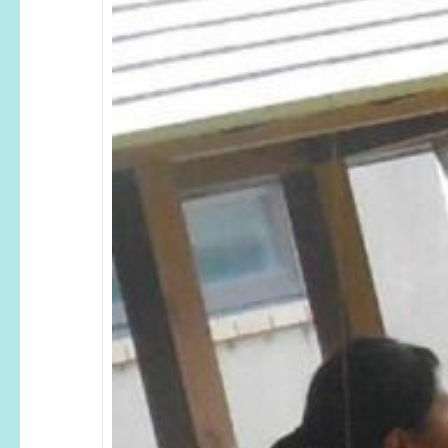
を
追
加
し
ま
し
た”