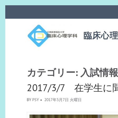
コ
ン
テ
ン
臨床心
ツ
へ
ス
キ
ッ
カテゴリー: 入試情
プ
(Enter
2017/3/7 在学
を
押
BY
PSY
2017年3月7日 火曜日
す)