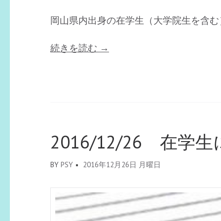
岡山県内出身の在学生（大学院生を含む
“2017/3/7
続きを読む
→
在
学
生
に
聞
く
2016/12/26 
（県
内
BY
PSY
2016年12月26日 月曜日
出
身
者
編）