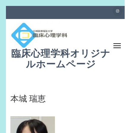
コ
ン
テ
ン
ツ
臨床心理学科オリジナ
へ
ス
ルホームページ
キ
ッ
プ
(Enter
本城 瑞恵
を
押
す)